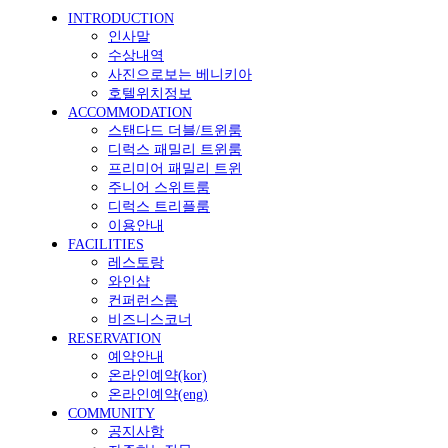
INTRODUCTION
인사말
수상내역
사진으로보는 베니키아
호텔위치정보
ACCOMMODATION
스탠다드 더블/트윈룸
디럭스 패밀리 트윈룸
프리미어 패밀리 트윈
주니어 스위트룸
디럭스 트리플룸
이용안내
FACILITIES
레스토랑
와인샵
컨퍼런스룸
비즈니스코너
RESERVATION
예약안내
온라인예약(kor)
온라인예약(eng)
COMMUNITY
공지사항