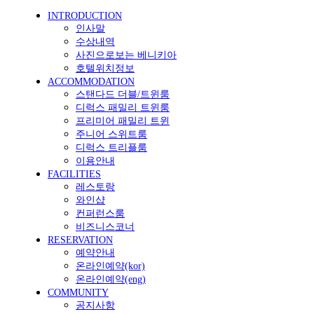
INTRODUCTION
인사말
수상내역
사진으로보는 베니키아
호텔위치정보
ACCOMMODATION
스탠다드 더블/트윈룸
디럭스 패밀리 트윈룸
프리미어 패밀리 트윈
주니어 스위트룸
디럭스 트리플룸
이용안내
FACILITIES
레스토랑
와인샵
컨퍼런스룸
비즈니스코너
RESERVATION
예약안내
온라인예약(kor)
온라인예약(eng)
COMMUNITY
공지사항