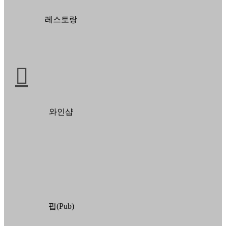
레스토랑
와인샵
펍(Pub)