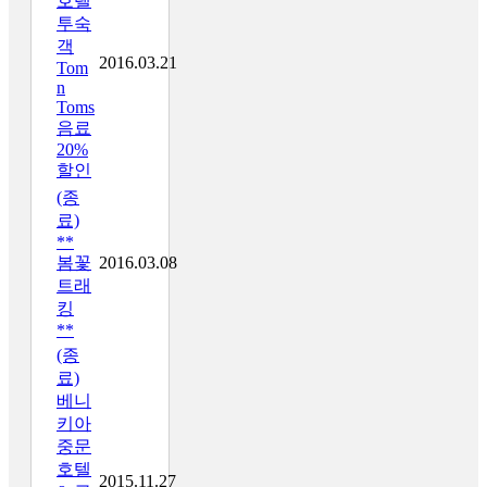
호텔
투숙
객
2016.03.21
Tom
n
Toms
음료
20%
할인
(종
료)
**
봄꽃
2016.03.08
트래
킹
**
(종
료)
베니
키아
중문
호텔
2015.11.27