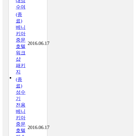
대상
수여
(종
료)
베니
키아
중문
2016.06.17
호텔
워크
샵
패키
지
(종
료)
성수
기
전용
베니
키아
중문
2016.06.17
호텔