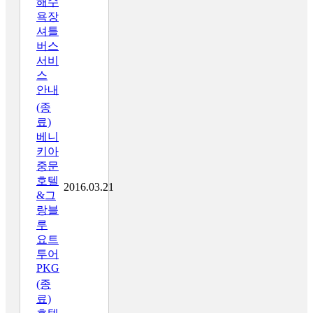
해수
욕장
셔틀
버스
서비
스
안내
(종
료)
베니
키아
중문
호텔
2016.03.21
&그
랑블
루
요트
투어
PKG
(종
료)