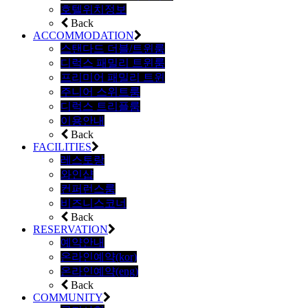
호텔위치정보
Back
ACCOMMODATION
스탠다드 더블/트윈룸
디럭스 패밀리 트윈룸
프리미어 패밀리 트윈
주니어 스위트룸
디럭스 트리플룸
이용안내
Back
FACILITIES
레스토랑
와인샵
컨퍼런스룸
비즈니스코너
Back
RESERVATION
예약안내
온라인예약(kor)
온라인예약(eng)
Back
COMMUNITY