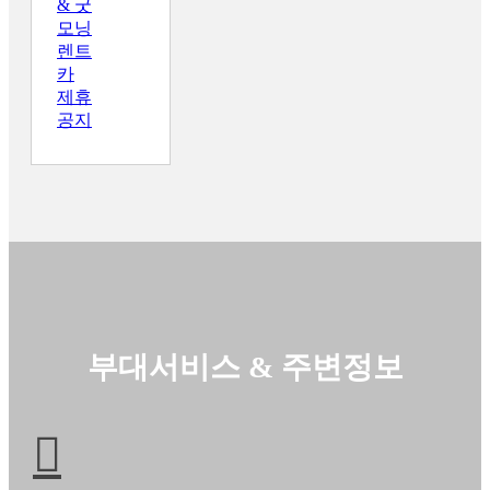
& 굿
모닝
렌트
카
제휴
공지
부대서비스 & 주변정보