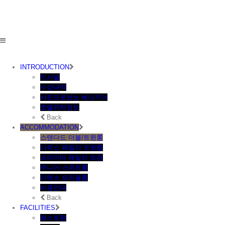
Area
INTRODUCTION
인사말
수상내역
사진으로보는 베니키아
호텔위치정보
Back
ACCOMMODATION
스탠다드 더블/트윈룸
디럭스 패밀리 트윈룸
프리미어 패밀리 트윈
주니어 스위트룸
디럭스 트리플룸
이용안내
Back
FACILITIES
레스토랑