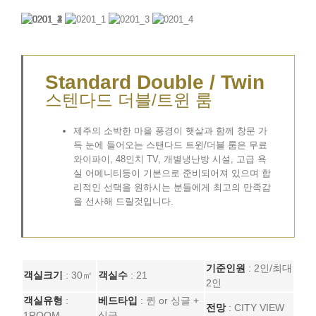
Standard Double / Twin
스텐다드 더블/트윈 룸
제주의 소박한 마을 풍경이 햇살과 함께 창문 가
득 눈에 들어오는 스탠다드 트윈/더블 룸은 무료
와이파이, 48인치 TV, 개별냉난방 시설, 고급 욕
실 어메니티등이 기본으로 준비되어져 있으며 합
리적인 선택을 원하시는 분들에게 최고의 만족감
을 선사해 드릴것입니다.
기준인원
: 2인/최대
객실크기
: 30㎡
객실수
: 21
2인
객실유형
:
베드타입
: 퀸 or 싱글 +
전망
: CITY VIEW
1ROOM
싱글