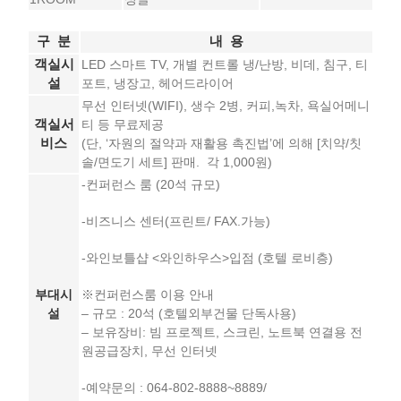
구 분
내 용
객실시
LED 스마트 TV, 개별 컨트롤 냉/난방, 비데, 침구, 티
설
포트, 냉장고, 헤어드라이어
무선 인터넷(WIFI), 생수 2병, 커피,녹차, 욕실어메니
객실서
티 등 무료제공
비스
(단, ‘자원의 절약과 재활용 촉진법’에 의해 [치약/칫
솔/면도기 세트] 판매. 각 1,000원)
-컨퍼런스 룸 (20석 규모)
-비즈니스 센터(프린트/ FAX.가능)
-와인보틀샵 <와인하우스>입점 (호텔 로비층)
부대시
※컨퍼런스룸 이용 안내
설
– 규모 : 20석 (호텔외부건물 단독사용)
– 보유장비: 빔 프로젝트, 스크린, 노트북 연결용 전
원공급장치, 무선 인터넷
-예약문의 : 064-802-8888~8889/