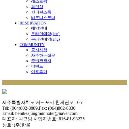
레스토랑
와인샵
컨퍼런스룸
비즈니스코너
RESERVATION
예약안내
온라인예약(kor)
온라인예약(eng)
COMMUNITY
공지사항
자주하는질문
주변관광지
이벤트
이용후기
제주특별자치도 서귀포시 천제연로 166
Tel: (064)802-8889.Fax: (064)802-8830
Email: benikeajungmunhotel@naver.com
대표자: 박근범.사업자번호: 616-81-93225
상호: (주)한울