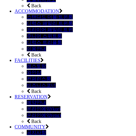
Back
ACCOMMODATION
스탠다드 더블/트윈룸
디럭스 패밀리 트윈룸
프리미어 패밀리 트윈
주니어 스위트룸
디럭스 트리플룸
이용안내
Back
FACILITIES
레스토랑
와인샵
컨퍼런스룸
비즈니스코너
Back
RESERVATION
예약안내
온라인예약(kor)
온라인예약(eng)
Back
COMMUNITY
공지사항